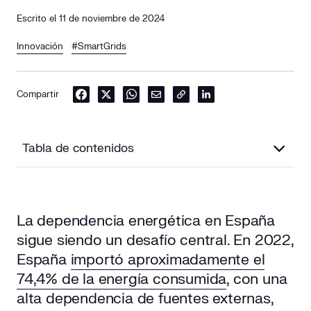
Escrito el 11 de noviembre de 2024
Innovación
#SmartGrids
Compartir
Tabla de contenidos
¿Qué es una microgrid o microrred?
La dependencia energética en España
Tipos de microgrid
sigue siendo un desafío central. En 2022,
España
importó aproximadamente el
1. Microgrids on-grid
74,4% de la energía consumida
, con una
2. Microgrids off-grid
alta dependencia de fuentes externas,
¿Cómo funciona una microgrid?