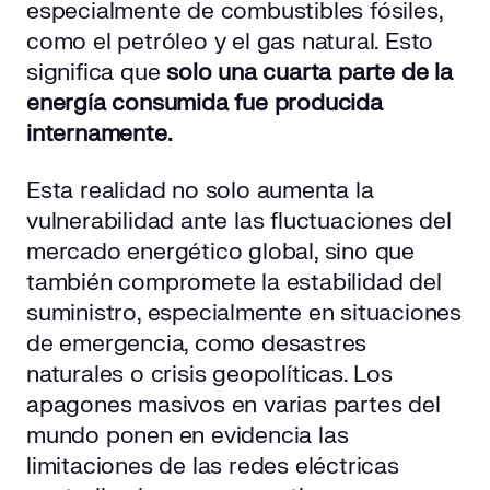
especialmente de combustibles fósiles,
como el petróleo y el gas natural. Esto
1. Generación de energía
significa que
solo una cuarta parte de la
2. Almacenamiento de energía
energía consumida fue producida
3. Distribución de energía
internamente.
4. Control y gestión inteligente
Esta realidad no solo aumenta la
Ventajas de la microgrid
vulnerabilidad ante las fluctuaciones del
mercado energético global, sino que
Ahorro de costes energéticos
también compromete la estabilidad del
Reducción de emisiones contaminantes
suministro, especialmente en situaciones
Mayor fiabilidad en la instalación y resiliencia operativa
de emergencia, como desastres
Fomento de la creación de empleos
naturales o crisis geopolíticas. Los
Independencia energética
apagones masivos en varias partes del
La importancia de la microgrid para la independencia
mundo ponen en evidencia las
energética
limitaciones de las redes eléctricas