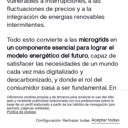
vulnerables a interrupciones, a las
fluctuaciones de precios y a la
integración de energías renovables
intermitentes.
Todo esto convierte a las
microgrids
en
un componente esencial para lograr el
modelo energético del futuro
, capaz de
satisfacer las necesidades de un mundo
cada vez más digitalizado y
descarbonizado, y donde el rol del
consumidor pasa a ser fundamental. En
este sentido, el consumidor tradicional
Utilizamos cookies propias y de terceros para analizar el uso del sitio
web y mostrarte publicidad relacionada con tus preferencias sobre la
evoluciona para convertirse en un
base de un perfil elaborado a partir de tus hábitos de navegación (por
ejemplo, páginas visitadas).
prosumidor: un actor que no solo
es
en
Politica de cookies
consume energía, sino que también la
Aceptar todas
Configuración
Rechazar todas
🍪
produce, la gestiona y la intercambia