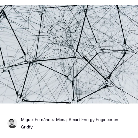
Responsabilidad social
Comercialización
Casos de éxito
Media
Contacto
Miguel Fernández-Mena, Smart Energy Engineer en
Gridfy