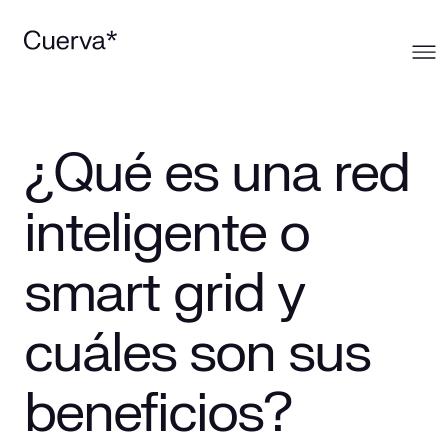
Cuerva
¿Qué es una red
Qué ofrecemos
Sobre Cuerva
inteligente o
Innovación
Ecosistema
Generación
smart grid y
Comunidad
La mirada Cuerva
Distribución
cuáles son sus
Trabaja en Cuerva
Smart Services
Blog
beneficios?
Prensa
Smart Solutions
Recursos