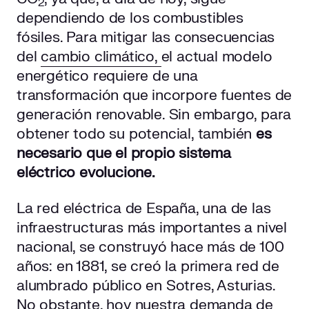
2
¿Qué elementos componen las smart grids?
dependiendo de los combustibles
fósiles. Para mitigar las consecuencias
Ventajas de la red inteligente o smart grid frente a la red
del
cambio climático,
el actual modelo
convencional
energético requiere de una
Ejemplos de smart grids en España
transformación que incorpore fuentes de
generación renovable. Sin embargo, para
Iniciativas para el desarrollo redes inteligentes o smart
obtener todo su potencial, también
es
grids
necesario que el propio sistema
eléctrico evolucione.
El futuro de la red inteligente o smart grid
La red eléctrica de España, una de las
infraestructuras más importantes a nivel
nacional, se construyó hace más de 100
años: en 1881, se creó la primera red de
alumbrado público en Sotres, Asturias.
No obstante, hoy nuestra demanda de