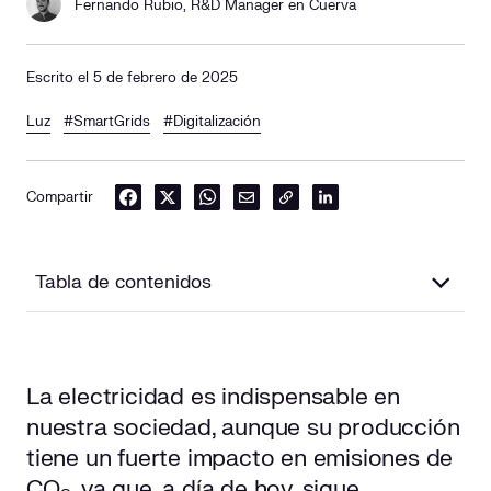
Fernando Rubio, R&D Manager en Cuerva
Escrito el 5 de febrero de 2025
Luz
#SmartGrids
#Digitalización
Compartir
Tabla de contenidos
¿Qué es una red inteligente o smart grid?
La electricidad es indispensable en
¿Cómo funciona una red inteligente o smart grid?
nuestra sociedad, aunque su producción
Tipos de redes inteligentes o smart grids
tiene un fuerte impacto en emisiones de
CO
, ya que, a día de hoy, sigue