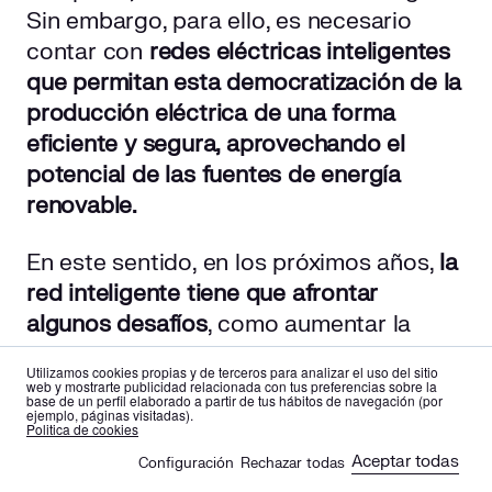
Sin embargo, para ello, es necesario
contar con
redes eléctricas inteligentes
que permitan esta democratización de la
producción eléctrica de una forma
eficiente y segura, aprovechando el
potencial de las fuentes de energía
renovable.
En este sentido, en los próximos años,
la
red inteligente tiene que afrontar
algunos desafíos
, como aumentar la
capacidad de generación renovable y
Utilizamos cookies propias y de terceros para analizar el uso del sitio
descentralizada, extender la
web y mostrarte publicidad relacionada con tus preferencias sobre la
base de un perfil elaborado a partir de tus hábitos de navegación (por
electrificación a otros usos (transporte,
ejemplo, páginas visitadas).
es
en
Politica de cookies
climatización, etc.) y adaptarse a la
Aceptar todas
Configuración
Rechazar todas
🍪
nueva demanda de los consumidores.