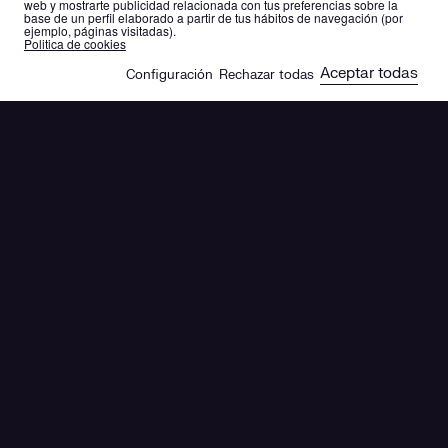
web y mostrarte publicidad relacionada con tus preferencias sobre la
Prensa
base de un perfil elaborado a partir de tus hábitos de navegación (por
ejemplo, páginas visitadas).
es
en
Politica de cookies
Aceptar todas
Configuración
Rechazar todas
🍪
Te contamos todas las
novedades relacionadas
con el sector y con los
proyectos que llevamos a
cabo para lograr un
impacto positivo.