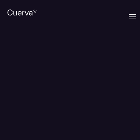
Cuerva
Sobre Cuerva
Ecosistema
La mirada Cuerva
Trabaja en Cuerva
Prensa