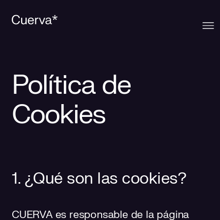
Cuerva
Política de
Qué ofrecemos
Sobre Cuerva
Cookies
Innovación
Ecosistema
Generación
Comunidad
La mirada Cuerva
Distribución
Contacto
1. ¿Qué son las cookies?
Trabaja en Cuerva
Smart Services
Blog
Prensa
Smart Solutions
Recursos
CUERVA es responsable de la página