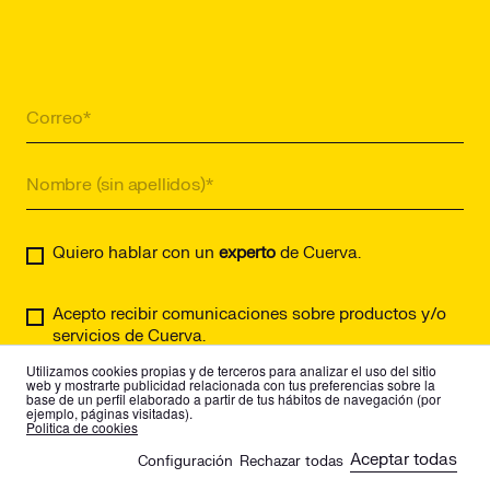
Quiero hablar con un
experto
de Cuerva.
Acepto recibir comunicaciones sobre productos y/o
servicios de Cuerva.
Utilizamos cookies propias y de terceros para analizar el uso del sitio
web y mostrarte publicidad relacionada con tus preferencias sobre la
base de un perfil elaborado a partir de tus hábitos de navegación (por
ejemplo, páginas visitadas).
es
en
Politica de cookies
Suscríbete y recibe historias relacionadas con la transformación
Aceptar todas
Configuración
Rechazar todas
🍪
energética, artículos de nuestros expertos y recursos