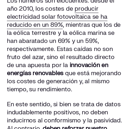
Los números son elocuentes: desde el
Beneficios de fomentar la innovación interna en el
sector energético
año 2010, los costes de
producir
electricidad solar fotovoltaica se ha
Innovación en energías renovables: principales líneas
reducido en un 89%
, mientras que los de
de investigación
la eólica terrestre y la eólica marina se
han abaratado un 69% y un 59%,
El futuro de la innovación en energías renovables y el
respectivamente. Estas caídas no son
sector energético
fruto del azar, sino el resultado directo
de una apuesta por la
innovación en
energías renovables
que está mejorando
los costes de generación y, al mismo
tiempo, su rendimiento.
En este sentido, si bien se trata de datos
indudablemente positivos, no deben
inducirnos al conformismo y la pasividad.
Al contrario,
deben reforzar nuestro