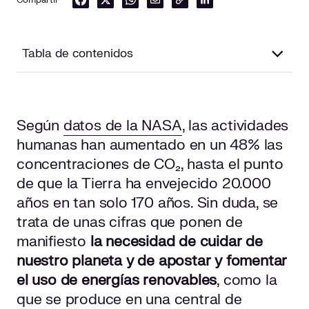
Tabla de contenidos
Qué es la biomasa
Según
datos de la NASA
, las actividades
¿Y qué es una central de biomasa?
humanas han aumentado en un 48% las
Cómo transforma una central de biomasa la materia
concentraciones de CO₂, hasta el punto
orgánica en energía
de que la Tierra ha envejecido 20.000
años en tan solo 170 años. Sin duda, se
Métodos termoquímicos
trata de unas cifras que ponen de
Métodos bioquímicos
manifiesto
la necesidad de cuidar de
nuestro planeta y de apostar y fomentar
Funcionamiento de una central de biomasa de
el uso de energías renovables
, como la
generación eléctrica
que se produce en una central de