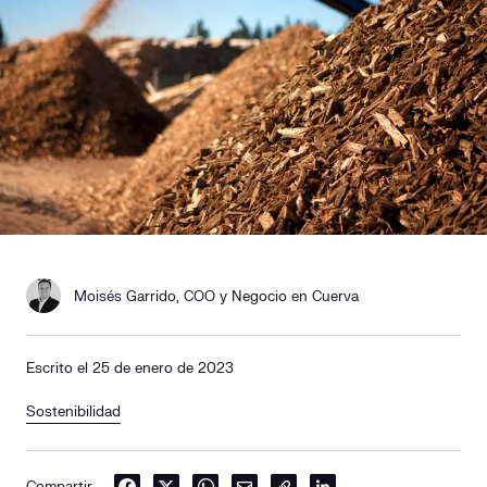
Responsabilidad social
Comercialización
Casos de éxito
Media
Contacto
Moisés Garrido, COO y Negocio en Cuerva
Escrito el 25 de enero de 2023
Sostenibilidad
Compartir