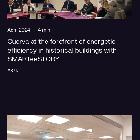
Social responsibility
Retailing
April 2024
4 min
Cuerva at the forefront of energetic
efficiency in historical buildings with
SMARTeeSTORY
#R+D