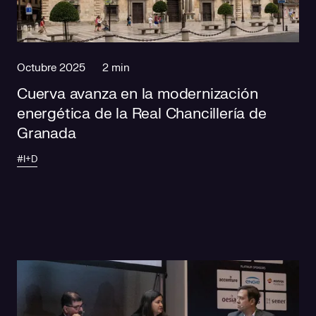
Responsabilidad social
Comercialización
Casos de éxito
Media
Octubre 2025
2 min
Cuerva avanza en la modernización
energética de la Real Chancillería de
Granada
#I+D