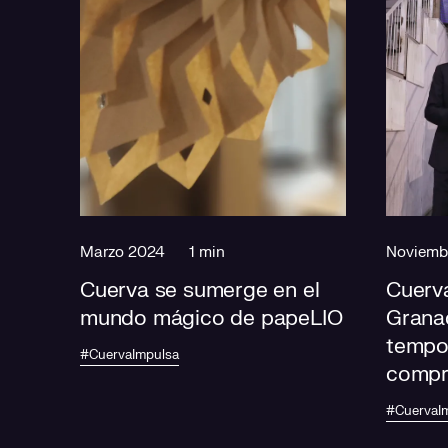
Marzo 2024
1 min
Noviemb
Cuerva se sumerge en el
Cuerv
mundo mágico de papeLIO
Grana
tempo
#CuervaImpulsa
compr
el bal
#CuervaI