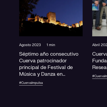
Agosto 2023
1 min
Abril 20
Séptimo año consecutivo
Cuerva
Cuerva patrocinador
Funda
principal de Festival de
Resear
Música y Danza en
#CuervaI
Granada
#CuervaImpulsa