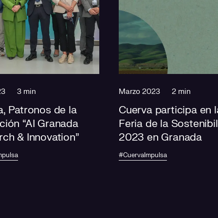
23
3 min
Marzo 2023
2 min
, Patronos de la
Cuerva participa en l
ción “AI Granada
Feria de la Sostenibi
ch & Innovation”
2023 en Granada
mpulsa
#CuervaImpulsa