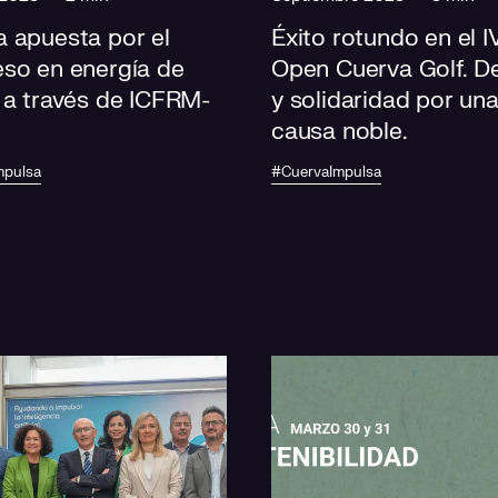
 apuesta por el
Éxito rotundo en el I
eso en energía de
Open Cuerva Golf. D
 a través de ICFRM-
y solidaridad por un
causa noble.
mpulsa
#CuervaImpulsa