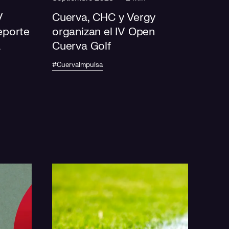
V
Cuerva, CHC y Vergy
eporte
organizan el IV Open
a
Cuerva Golf
#CuervaImpulsa