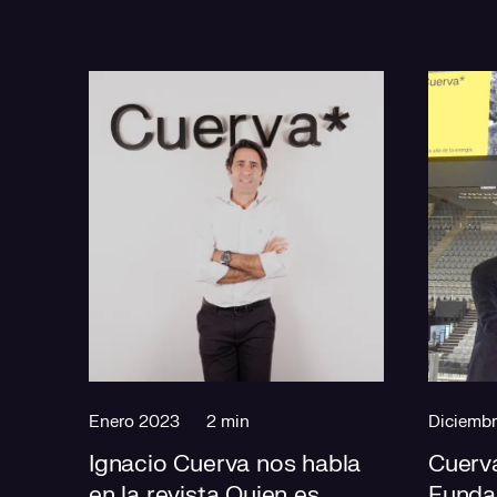
Enero 2023
2 min
Diciemb
Ignacio Cuerva nos habla
Cuerva
en la revista Quien es
Funda