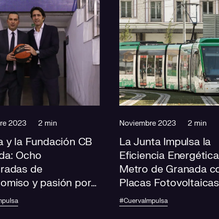
re 2023
2 min
Noviembre 2023
2 min
a y la Fundación CB
La Junta Impulsa la
da: Ocho
Eficiencia Energética
radas de
Metro de Granada c
omiso y pasión por
Placas Fotovoltaicas
oncesto
mpulsa
#CuervaImpulsa