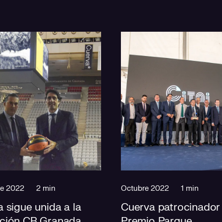
re 2022
2 min
Octubre 2022
1 min
 sigue unida a la
Cuerva patrocinador
ción CB Granada
Premio Parque