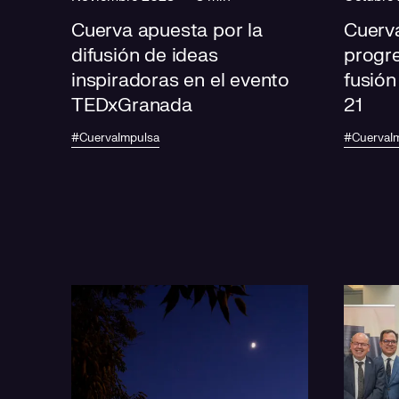
Cuerva apuesta por la
Cuerva
difusión de ideas
progr
inspiradoras en el evento
fusión
TEDxGranada
21
#CuervaImpulsa
#CuervaI