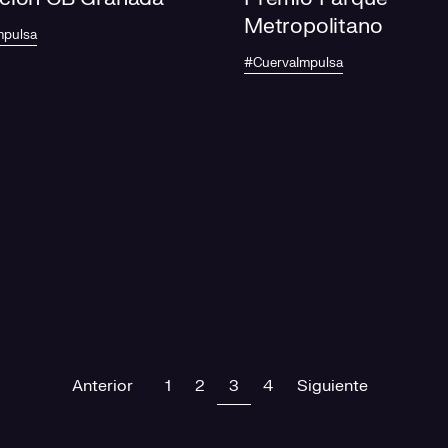
Metropolitano
mpulsa
#CuervaImpulsa
Previous
(current)
Next
Anterior
1
2
3
4
Siguiente