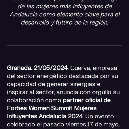
Compromiso con la igualdad y el empoderamiento
de las mujeres más influyentes de
femenino
Andalucía como elemento clave para el
desarrollo y futuro de la región.
Granada. 21/05/2024
. Cuerva, empresa
del sector energético destacada por su
capacidad de generar sinergias e
inspirar al sector, anuncia con orgullo su
colaboración como
partner oficial de
Forbes Women Summit Mujeres
Influyentes Andalucía 2024
. Un evento
celebrado el pasado viernes 17 de mayo,