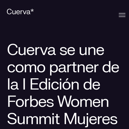
Cuerva
Cuerva se une
Qué ofrecemos
Sobre Cuerva
como partner de
Innovación
Ecosistema
Generación
la I Edición de
Comunidad
La mirada Cuerva
Distribución
Forbes Women
Contacto
Trabaja en Cuerva
Smart Services
Blog
Summit Mujeres
Prensa
Smart Solutions
Recursos