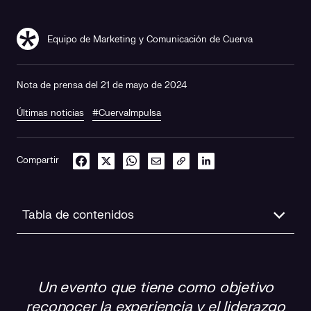
Equipo de Marketing y Comunicación de Cuerva
Nota de prensa del 21 de mayo de 2024
Últimas noticias
#CuervaImpulsa
Compartir
Tabla de contenidos
Día de bienvenida
Un evento que tiene como objetivo
Jornada de experiencias y liderazgo femenino
reconocer la experiencia y el liderazgo