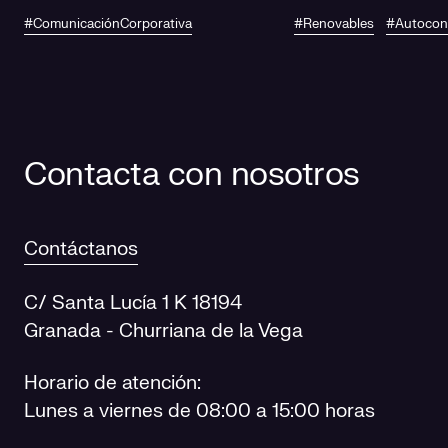
IA de Andalucía
autoconsumo
#ComunicaciónCorporativa
#Renovables
#Autoco
fotovoltaico en
centros de salu
Contacta con nosotros
Contáctanos
C/ Santa Lucía 1 K 18194
Granada - Churriana de la Vega
Horario de atención:
Lunes a viernes de 08:00 a 15:00 horas