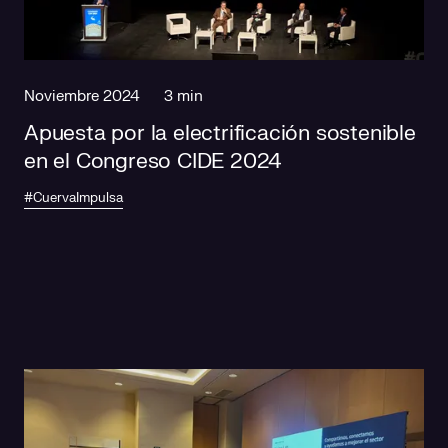
Responsabilidad social
Comercialización
Casos de éxito
Media
Noviembre 2024
3 min
Apuesta por la electrificación sostenible
en el Congreso CIDE 2024
#CuervaImpulsa