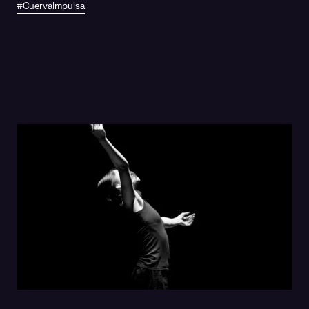
#CuervaImpulsa