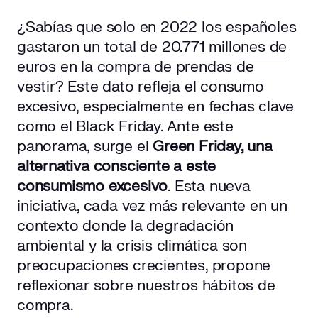
¿Cómo puedes contribuir al Green Friday?
¿Sabías que solo en 2022 los españoles
gastaron un total de 20.771 millones de
Compra productos sostenibles
euros
en la compra de prendas de
Apoya el comercio local
vestir? Este dato refleja el consumo
Reduce, reutiliza y recicla
excesivo, especialmente en fechas clave
como el Black Friday. Ante este
La importancia de tomar conciencia ambiental
panorama, surge el
Green Friday,
una
alternativa consciente a este
consumismo excesivo
. Esta nueva
iniciativa, cada vez más relevante en un
contexto donde la degradación
ambiental y la crisis climática son
preocupaciones crecientes, propone
reflexionar sobre nuestros hábitos de
compra.