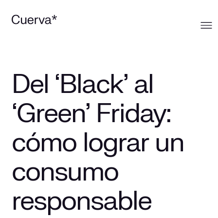
Cuerva
Del ‘Black’ al
Qué ofrecemos
Sobre Cuerva
‘Green’ Friday:
Innovación
Ecosistema
Generación
cómo lograr un
Comunidad
La mirada Cuerva
Distribución
consumo
Trabaja en Cuerva
Smart Services
Blog
responsable
Prensa
Smart Solutions
Recursos