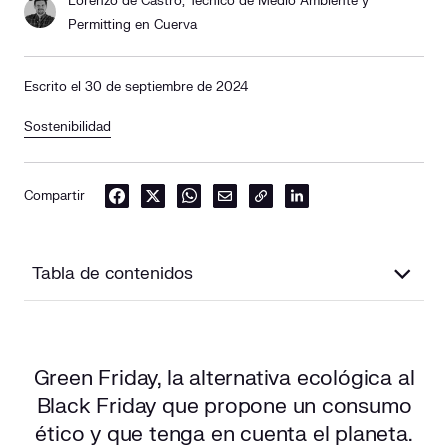
Lorenzo de Castro, Técnico de Medio Ambiente y
Permitting en Cuerva
Escrito el 30 de septiembre de 2024
Sostenibilidad
Compartir
Tabla de contenidos
¿Qué es el Green Friday?
Green Friday, la alternativa ecológica al
¿Cuándo se celebra el Green Friday?
Black Friday que propone un consumo
¿Cuáles son los objetivos del Green Friday?
ético y que tenga en cuenta el planeta.