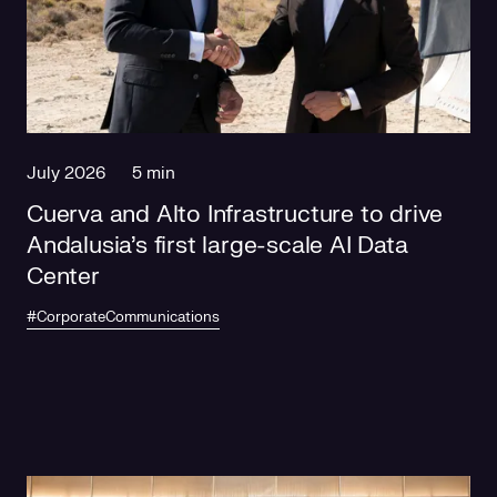
Social responsibility
Retailing
July 2026
5 min
Cuerva and Alto Infrastructure to drive
Andalusia's first large-scale AI Data
Center
#CorporateCommunications