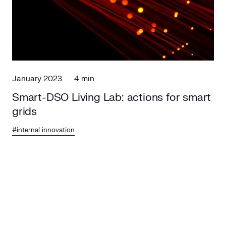
Social responsibility
Retailing
January 2023
4 min
Smart-DSO Living Lab: actions for smart
grids
#internal innovation