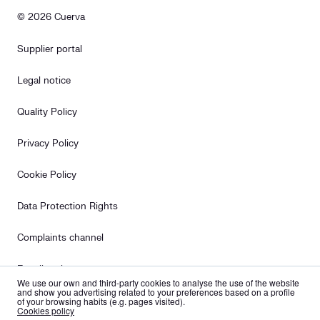
© 2026 Cuerva
Supplier portal
Legal notice
Quality Policy
Privacy Policy
Cookie Policy
Data Protection Rights
Complaints channel
Equality plan
We use our own and third-party cookies to analyse the use of the website
and show you advertising related to your preferences based on a profile
of your browsing habits (e.g. pages visited).
es
en
Cookies policy