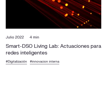
Responsabilidad social
Comercialización
Casos de éxito
Media
Julio 2022
4 min
Smart-DSO Living Lab: Actuaciones para
redes inteligentes
#Digitalización
#innovacion interna