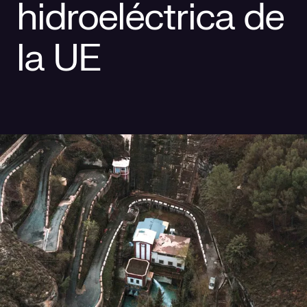
hidroeléctrica de
Responsabilidad social
Comercialización
Casos de éxito
la UE
Media