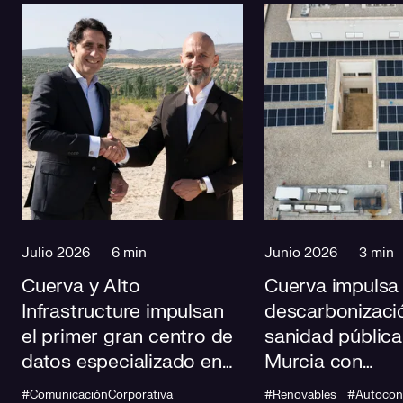
Julio 2026
6 min
Junio 2026
3 min
Cuerva y Alto
Cuerva impulsa 
Infrastructure impulsan
descarbonizació
el primer gran centro de
sanidad pública
datos especializado en
Murcia con
IA de Andalucía
autoconsumo
#ComunicaciónCorporativa
#Renovables
#Autoco