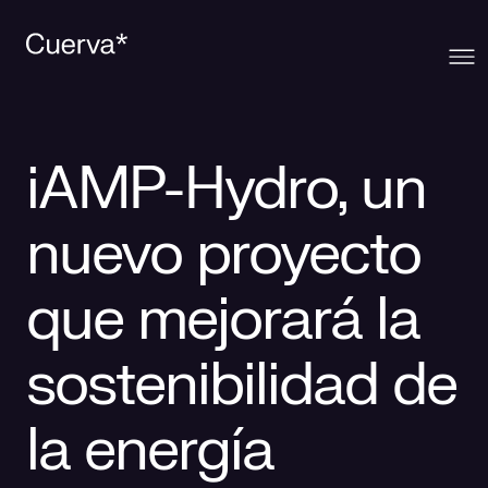
Cuerva
iAMP-Hydro, un
Qué ofrecemos
Sobre Cuerva
nuevo proyecto
Innovación
Ecosistema
Generación
que mejorará la
Comunidad
La mirada Cuerva
Distribución
sostenibilidad de
Contacto
Trabaja en Cuerva
Smart Services
Blog
la energía
Prensa
Smart Solutions
Recursos