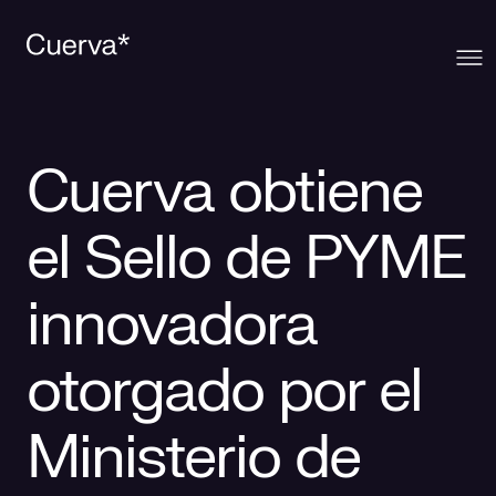
Cuerva
Cuerva obtiene
Qué ofrecemos
Sobre Cuerva
el Sello de PYME
Innovación
Ecosistema
Generación
innovadora
Comunidad
La mirada Cuerva
Distribución
otorgado por el
Contacto
Trabaja en Cuerva
Smart Services
Blog
Ministerio de
Prensa
Smart Solutions
Recursos