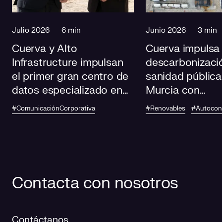
Julio 2026
6 min
Junio 2026
3 min
Cuerva y Alto
Cuerva impulsa 
Infrastructure impulsan
descarbonizació
el primer gran centro de
sanidad pública
datos especializado en
Murcia con
IA de Andalucía
autoconsumo
#ComunicaciónCorporativa
#Renovables
#Autoco
fotovoltaico en
centros de salu
Contacta con nosotros
Contáctanos