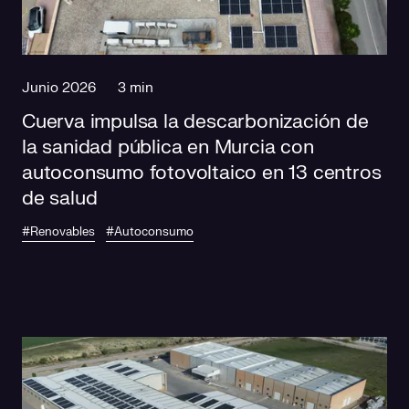
Responsabilidad social
Comercialización
Casos de éxito
Media
Junio 2026
3 min
Cuerva impulsa la descarbonización de
la sanidad pública en Murcia con
autoconsumo fotovoltaico en 13 centros
de salud
#Renovables
#Autoconsumo