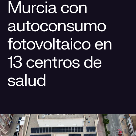
Murcia con
Responsabilidad social
Comercialización
Casos de éxito
autoconsumo
Media
fotovoltaico en
13 centros de
salud