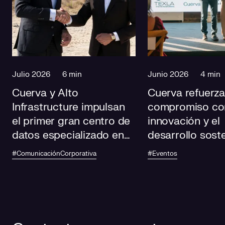
Julio 2026
6 min
Junio 2026
4 min
Cuerva y Alto
Cuerva refuerza
Infrastructure impulsan
compromiso con
el primer gran centro de
innovación y el
datos especializado en
desarrollo sost
IA de Andalucía
los II Premios H
#ComunicaciónCorporativa
#Eventos
Sostenible de