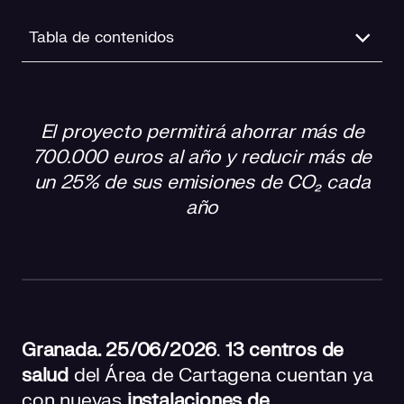
Tabla de contenidos
Energía renovable para una sanidad más eficiente
El proyecto permitirá ahorrar más de
Trece centros de salud beneficiados: instalación y
700.000 euros al año y reducir más de
mantenimiento
un 25% de sus emisiones de CO₂ cada
Compromiso energético con impacto real
año
Granada. 25/06/2026
.
13 centros de
salud
del Área de Cartagena cuentan ya
con nuevas
instalaciones de