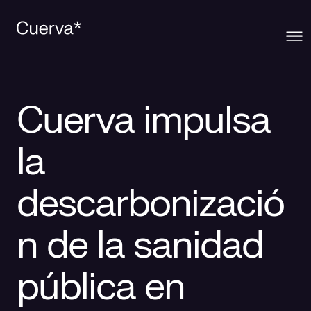
Cuerva
Cuerva impulsa
Qué ofrecemos
Sobre Cuerva
la
Innovación
Ecosistema
Generación
descarbonizació
Comunidad
La mirada Cuerva
Distribución
n de la sanidad
Contacto
Trabaja en Cuerva
Smart Services
Blog
pública en
Prensa
Smart Solutions
Recursos