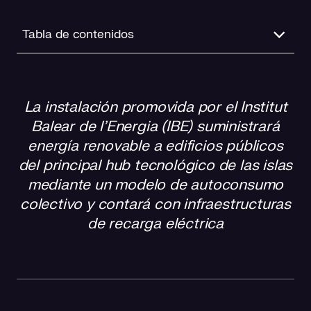
Tabla de contenidos
Energía renovable integrada en el entorno urbano
La instalación promovida por el Institut
Autoconsumo colectivo y descarbonización estructural
Balear de l’Energia (IBE) suministrará
Impulso a la movilidad eléctrica
energía renovable a edificios públicos
del principal hub tecnológico de las islas
Proyecto estratégico financiado con fondos europeos
mediante un modelo de autoconsumo
colectivo y contará con infraestructuras
Un modelo replicable para entornos tecnológicos y
de recarga eléctrica
administrativos