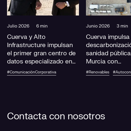
Julio 2026
6 min
Junio 2026
3 min
Cuerva y Alto
Cuerva impulsa 
Infrastructure impulsan
descarbonizació
el primer gran centro de
sanidad pública
datos especializado en
Murcia con
IA de Andalucía
autoconsumo
#ComunicaciónCorporativa
#Renovables
#Autoco
fotovoltaico en
centros de salu
Contacta con nosotros