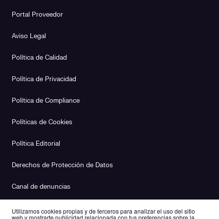
Portal Proveedor
Aviso Legal
Política de Calidad
Política de Privacidad
Política de Compliance
Políticas de Cookies
Política Editorial
Derechos de Protección de Datos
Canal de denuncias
Plan de Igualdad
Utilizamos cookies propias y de terceros para analizar el uso del sitio
web y mostrarte publicidad relacionada con tus preferencias sobre la