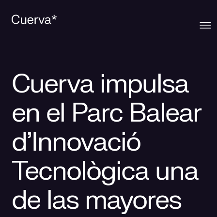
Cuerva
Cuerva impulsa
Qué ofrecemos
Sobre Cuerva
en el Parc Balear
Innovación
Ecosistema
Generación
d’Innovació
Comunidad
La mirada Cuerva
Distribución
Tecnològica una
Contacto
Trabaja en Cuerva
Smart Services
Blog
de las mayores
Prensa
Smart Solutions
Recursos