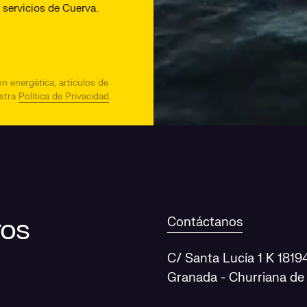
servicios de Cuerva.
n energética, artículos de
estra
Política de Privacidad
.
ros
Contáctanos
C/ Santa Lucía 1 K 1819
Granada - Churriana de 