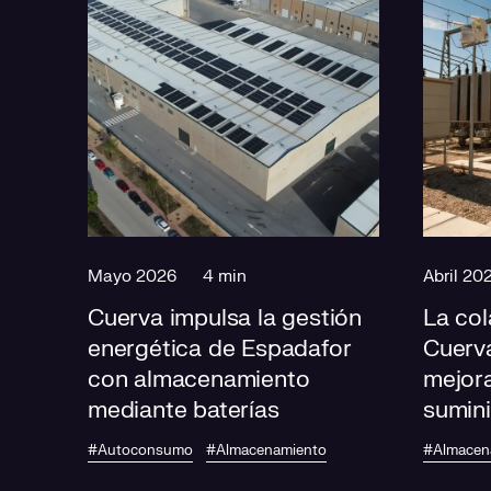
Mayo 2026
4 min
Abril 20
Cuerva impulsa la gestión
La col
energética de Espadafor
Cuerv
con almacenamiento
mejora
mediante baterías
sumini
los ve
#Autoconsumo
#Almacenamiento
#Almacen