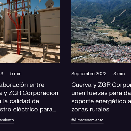
23
5 min
Septiembre 2022
3 min
aboración entre
Cuerva y ZGR Corpor
a y ZGR Corporación
unen fuerzas para da
 la calidad de
soporte energético a
stro eléctrico para
zonas rurales
cinos de Jayena
amiento
#Almacenamiento