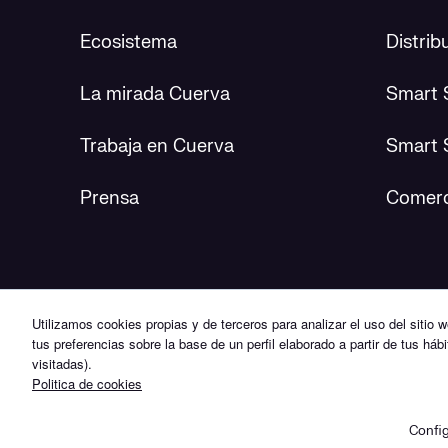
Ecosistema
Distrib
La mirada Cuerva
Smart 
Trabaja en Cuerva
Smart 
Prensa
Comerc
Utilizamos cookies propias y de terceros para analizar el uso del sitio 
tus preferencias sobre la base de un perfil elaborado a partir de tus há
© 2026 Cuerva
Portal Proveedor
Aviso
visitadas).
Política de Compliance
Politica de cookies
Canal de denuncias
Pla
Confi
🍪