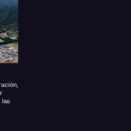
ación,
r
 las