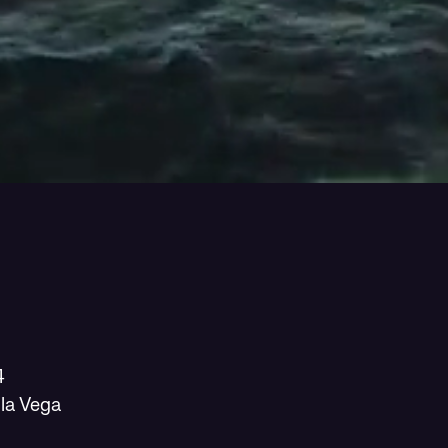
4
la Vega