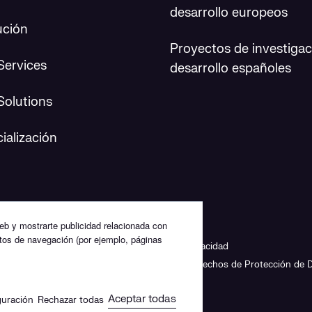
desarrollo europeos
ución
Proyectos de investigac
Services
desarrollo españoles
Solutions
ialización
web y mostrarte publicidad relacionada con
bitos de navegación (por ejemplo, páginas
 Legal
Política de Calidad
Política de Privacidad
Políticas de Cookies
Política Editorial
Derechos de Protección de 
n de Igualdad
Aceptar todas
guración
Rechazar todas