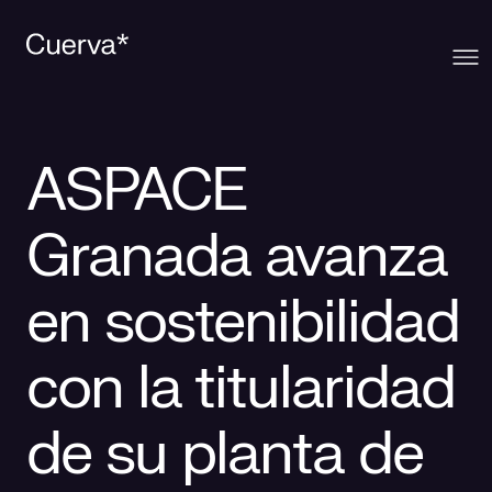
Cuerva
ASPACE
Qué ofrecemos
Sobre Cuerva
Granada avanza
Innovación
Ecosistema
Generación
en sostenibilidad
Comunidad
La mirada Cuerva
Distribución
con la titularidad
Contacto
Trabaja en Cuerva
Smart Services
Blog
de su planta de
Prensa
Smart Solutions
Recursos