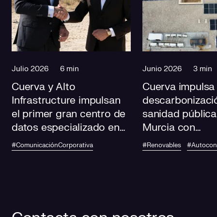
Julio 2026
6 min
Junio 2026
3 min
Cuerva y Alto
Cuerva impulsa 
Infrastructure impulsan
descarbonizació
el primer gran centro de
sanidad pública
datos especializado en
Murcia con
IA de Andalucía
autoconsumo
#ComunicaciónCorporativa
#Renovables
#Autoco
fotovoltaico en
centros de salu