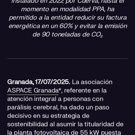
instalado en 2022 por Cuerva, hasta el
Resultados medibles: ahorro, impacto y continuidad
operativa
momento en modalidad PPA, ha
permitido a la entidad reducir su factura
Una inversión que refuerza su misión social
energética en un 60% y evitar la emisión
de 90 toneladas de CO₂
Una relación que va más allá de la energía
Sobre ASPACE Granada
Hazte socio, transforma vidas
Granada, 17/07/2025.
La asociación
ASPACE Granada
*, referente en la
atención integral a personas con
parálisis cerebral, ha dado un paso
decisivo en su estrategia de
sostenibilidad al asumir la titularidad de
la planta fotovoltaica de 55 kW puesta