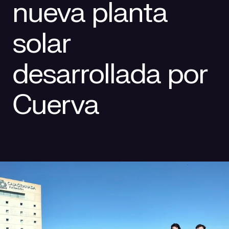
nueva planta
Responsabilidad social
Comercialización
Casos de éxito
solar
Media
desarrollada por
Cuerva