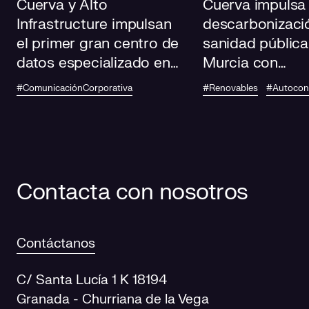
Cuerva y Alto
Cuerva impulsa 
Infrastructure impulsan
descarbonizació
el primer gran centro de
sanidad pública
datos especializado en
Murcia con
IA de Andalucía
autoconsumo
#ComunicaciónCorporativa
#Renovables
#Autoco
fotovoltaico en
centros de salu
Contacta con nosotros
Contáctanos
C/ Santa Lucía 1 K 18194
Granada - Churriana de la Vega