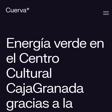
Cuerva
Energía verde en
Qué ofrecemos
Sobre Cuerva
el Centro
Innovación
Ecosistema
Generación
Cultural
Comunidad
La mirada Cuerva
Distribución
CajaGranada
Contacto
Trabaja en Cuerva
Smart Services
Blog
gracias a la
Prensa
Smart Solutions
Recursos