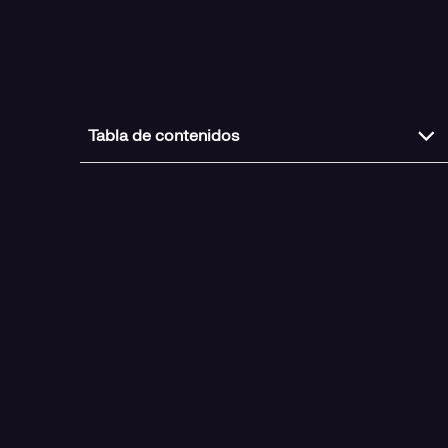
Tabla de contenidos
Energía solar con excedentes e impacto social