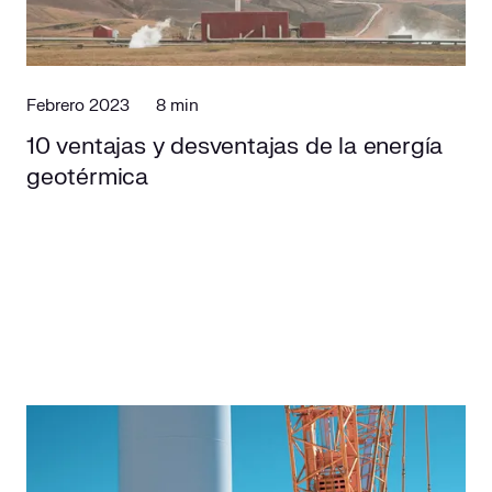
Responsabilidad social
Comercialización
Casos de éxito
Media
Febrero 2023
8 min
Contacto
10 ventajas y desventajas de la energía
geotérmica