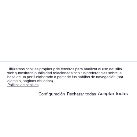
Utilizamos cookies propias y de terceros para analizar el uso del sitio
web y mostrarte publicidad relacionada con tus preferencias sobre la
base de un perfil elaborado a partir de tus hábitos de navegación (por
ejemplo, páginas visitadas).
es
en
Politica de cookies
Aceptar todas
Configuración
Rechazar todas
🍪
Sus artículos