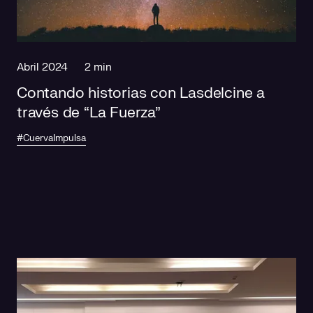
Responsabilidad social
Comercialización
Casos de éxito
Media
Abril 2024
2 min
Contando historias con Lasdelcine a
través de “La Fuerza”
#CuervaImpulsa