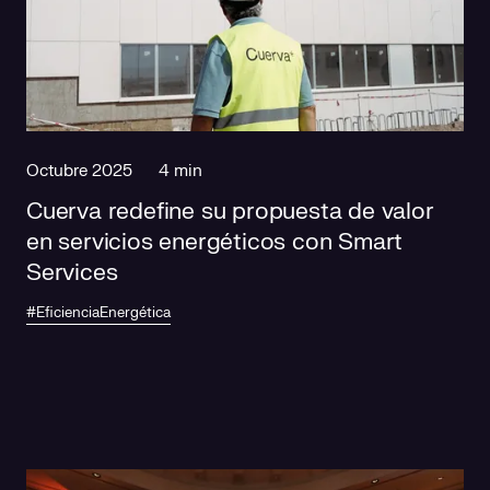
Responsabilidad social
Comercialización
Casos de éxito
Media
Octubre 2025
4 min
Cuerva redefine su propuesta de valor
en servicios energéticos con Smart
Services
#EficienciaEnergética