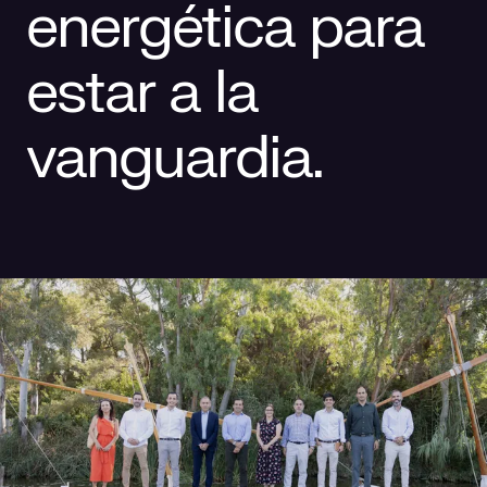
energética para
Responsabilidad social
Comercialización
Casos de éxito
estar a la
Media
vanguardia.