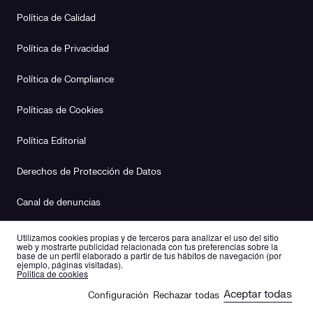
Política de Calidad
Política de Privacidad
Política de Compliance
Políticas de Cookies
Política Editorial
Derechos de Protección de Datos
Canal de denuncias
Plan de Igualdad
Utilizamos cookies propias y de terceros para analizar el uso del sitio
web y mostrarte publicidad relacionada con tus preferencias sobre la
base de un perfil elaborado a partir de tus hábitos de navegación (por
ejemplo, páginas visitadas).
es
en
Politica de cookies
Aceptar todas
Configuración
Rechazar todas
🍪