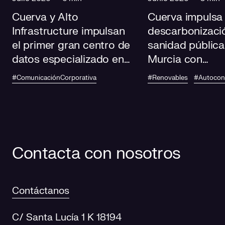
Cuerva y Alto
Cuerva impulsa 
Infrastructure impulsan
descarbonizació
el primer gran centro de
sanidad pública
datos especializado en
Murcia con
IA de Andalucía
autoconsumo
#ComunicaciónCorporativa
#Renovables
#Autoco
fotovoltaico en
centros de salu
Contacta con nosotros
Contáctanos
C/ Santa Lucía 1 K 18194