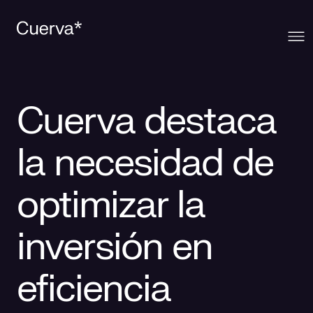
Cuerva
Cuerva destaca
Qué ofrecemos
Sobre Cuerva
la necesidad de
Innovación
Ecosistema
Generación
optimizar la
Comunidad
La mirada Cuerva
Distribución
inversión en
Contacto
Trabaja en Cuerva
Smart Services
Blog
eficiencia
Prensa
Smart Solutions
Recursos