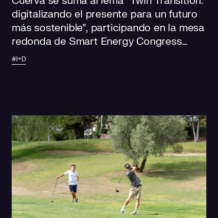
Cuerva se suma al lema “Twin Transition:
digitalizando el presente para un futuro
más sostenible”, participando en la mesa
redonda de Smart Energy Congress
2024
#I+D