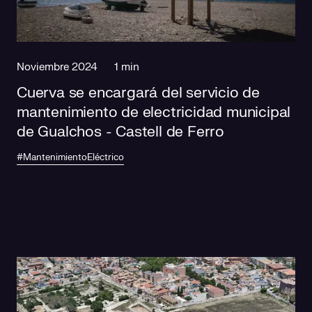
Responsabilidad social
Comercialización
Casos de éxito
Media
Noviembre 2024
1 min
Cuerva se encargará del servicio de
mantenimiento de electricidad municipal
de Gualchos - Castell de Ferro
#MantenimientoEléctrico