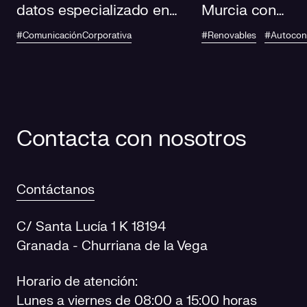
datos especializado en
Murcia con
IA de Andalucía
autoconsumo
#ComunicaciónCorporativa
#Renovables
#Autoco
fotovoltaico en
centros de salu
Contacta con nosotros
Contáctanos
C/ Santa Lucía 1 K 18194
Granada - Churriana de la Vega
Horario de atención:
Lunes a viernes de 08:00 a 15:00 horas