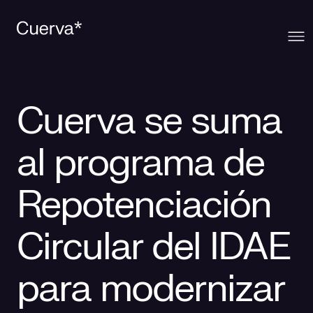
Cuerva
Cuerva se suma
Qué ofrecemos
Sobre Cuerva
al programa de
Innovación
Ecosistema
Generación
Repotenciación
Comunidad
La mirada Cuerva
Distribución
Circular del IDAE
Contacto
Trabaja en Cuerva
Smart Services
Blog
para modernizar
Prensa
Smart Solutions
Recursos