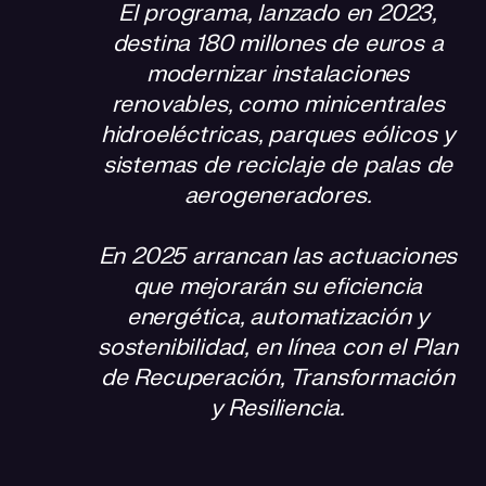
El programa, lanzado en 2023,
destina 180 millones de euros a
Alcance de las actuaciones en las centrales
hidroeléctricas
modernizar instalaciones
renovables, como minicentrales
Un proyecto alineado con la historia de Cuerva
hidroeléctricas, parques eólicos y
sistemas de reciclaje de palas de
aerogeneradores.
En 2025 arrancan las actuaciones
que mejorarán su eficiencia
energética, automatización y
sostenibilidad, en línea con el Plan
de Recuperación, Transformación
y Resiliencia.