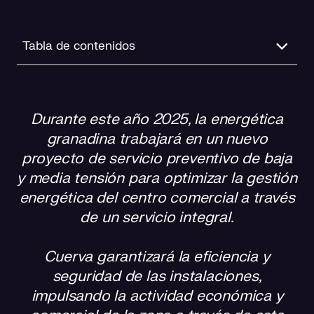
Tabla de contenidos
Un proyecto de alto impacto técnico y estratégico
Durante este año 2025, la energética
Un paso decisivo para La Zubia Plaza: una gestión
granadina trabajará en un nuevo
integral para una operativa óptima
proyecto de servicio preventivo de baja
Compromiso con la innovación y la comunidad
y media tensión para optimizar la gestión
energética del centro comercial a través
de un servicio integral.
Cuerva garantizará la eficiencia y
seguridad de las instalaciones,
impulsando la actividad económica y