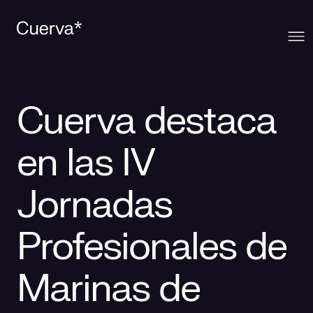
Cuerva
Cuerva destaca
Qué ofrecemos
Sobre Cuerva
en las IV
Innovación
Ecosistema
Generación
Jornadas
Comunidad
La mirada Cuerva
Distribución
Profesionales de
Contacto
Trabaja en Cuerva
Smart Services
Blog
Marinas de
Prensa
Smart Solutions
Recursos