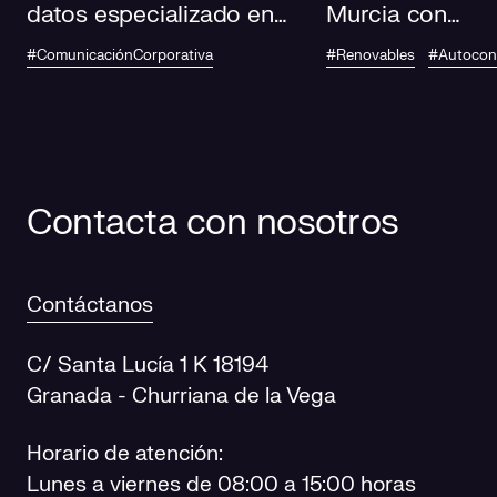
datos especializado en
Murcia con
IA de Andalucía
autoconsumo
#ComunicaciónCorporativa
#Renovables
#Autoco
fotovoltaico en
centros de salu
Contacta con nosotros
Contáctanos
C/ Santa Lucía 1 K 18194
Granada - Churriana de la Vega
Horario de atención:
Lunes a viernes de 08:00 a 15:00 horas