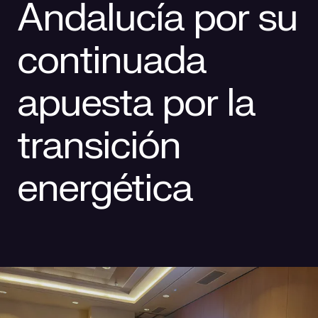
Andalucía por su
Responsabilidad social
Comercialización
Casos de éxito
continuada
Media
apuesta por la
transición
energética