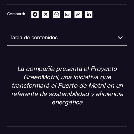
Compartir
Tabla de contenidos
Enfoque en la digitalización del sector náutico, la
sostenibilidad y la atracción del turismo
La compañía presenta el Proyecto
GreenMotril, una iniciativa que
GreenMotril, la apuesta de Cuerva para transformar el
Puerto de Motril
transformará el Puerto de Motril en un
referente de sostenibilidad y eficiencia
Un espacio de encuentro y visión para el futuro del
energética
sector náutico