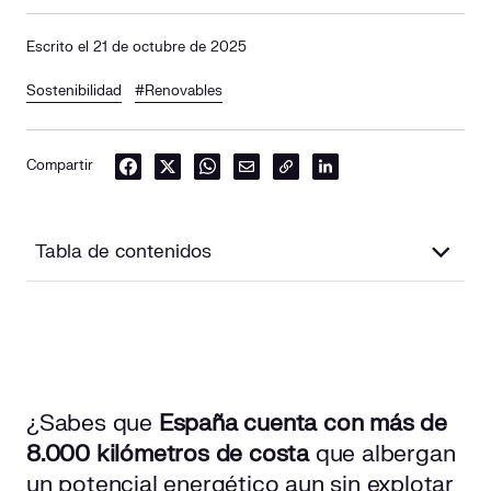
Escrito el 21 de octubre de 2025
Sostenibilidad
#Renovables
Compartir
Tabla de contenidos
¿Qué es la energía mareomotriz?
Funcionamiento de la energía mareomotriz
¿Sabes que
España cuenta con más de
Tipos de centrales mareomotrices
8.000 kilómetros de costa
que albergan
Centrales de presa o barrera
un potencial energético aun sin explotar