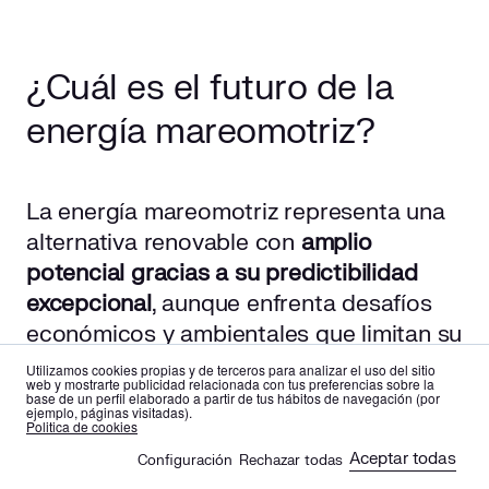
¿Cuál es el futuro de la
energía mareomotriz?
La energía mareomotriz representa una
alternativa renovable con
amplio
potencial gracias a su predictibilidad
excepcional
, aunque enfrenta desafíos
económicos y ambientales que limitan su
despliegue masivo a corto plazo. Su
Utilizamos cookies propias y de terceros para analizar el uso del sitio
web y mostrarte publicidad relacionada con tus preferencias sobre la
papel en la transición energética será
base de un perfil elaborado a partir de tus hábitos de navegación (por
ejemplo, páginas visitadas).
complementario, aportando estabilidad y
es
en
Politica de cookies
diversificación al mix de generación
Aceptar todas
Configuración
Rechazar todas
🍪
limpia.