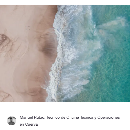
Responsabilidad social
Comercialización
Casos de éxito
Media
Contacto
Manuel Rubio, Técnico de Oficina Técnica y Operaciones
en Cuerva