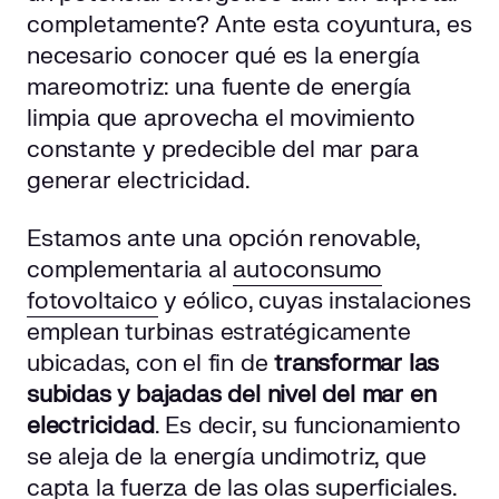
Centrales de corriente marina
completamente? Ante esta coyuntura, es
Centrales con laguna artificial
necesario conocer qué es la energía
mareomotriz: una fuente de energía
¿Cuáles son las ventajas de la energía mareomotriz?
limpia que aprovecha el movimiento
constante y predecible del mar para
Desafíos y desventajas de la energía mareomotriz
generar electricidad.
La energía mareomotriz en España: situación actual
Estamos ante una opción renovable,
Diferencias entre la energía mareomotriz y la undimotriz
complementaria al
autoconsumo
fotovoltaico
y eólico, cuyas instalaciones
Preguntas frecuentes sobre qué es la energía
emplean turbinas estratégicamente
mareomotriz
ubicadas, con el fin de
transformar las
subidas y bajadas del nivel del mar en
¿Cuánta energía puede generar una central mareomotriz?
electricidad
. Es decir, su funcionamiento
¿Es rentable la energía mareomotriz para empresas?
se aleja de la energía undimotriz, que
¿Qué impacto tiene en el medioambiente marino?
capta la fuerza de las olas superficiales.
¿Cuál es la diferencia principal con la energía hidroeléctrica?