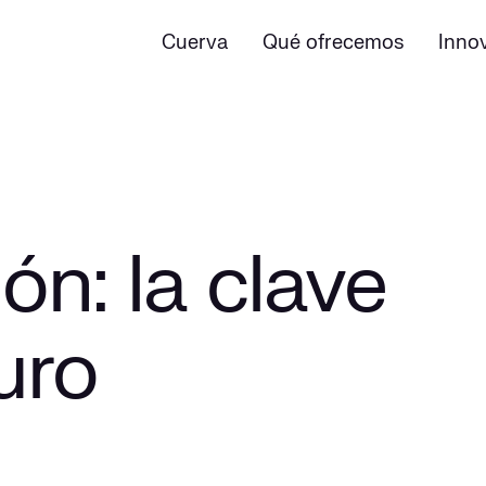
Cuerva
Qué ofrecemos
Inno
ión: la clave
uro