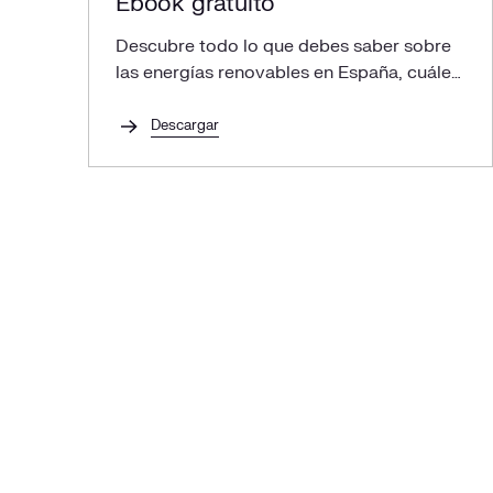
Ebook gratuito
2030
Descubre todo lo que debes saber sobre
Servicios públicos y urbanas
las energías renovables en España, cuáles
son sus ventajas y cómo implementarlas
La electrificación nos espera: ¿estás preparado
en tu empresa.
Descargar
para el cambio?