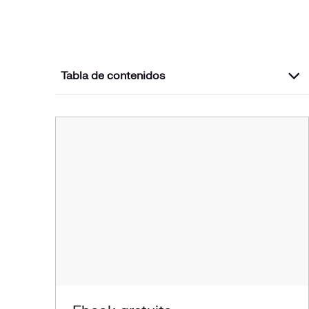
Tabla de contenidos
¿Qué es la electrificación?
Electrificación básica y electrificación elevada
Ventajas de la electrificación
La electrificación en acción: ejemplos de sectores
beneficiados
Vivienda y residencial
Industria: margen para su electrificación
Transporte: 5,5 millones de vehículos eléctricos en