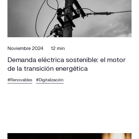
Responsabilidad social
Comercialización
Casos de éxito
Media
Contacto
Noviembre 2024
12 min
Demanda eléctrica sostenible: el motor
de la transición energética
#Renovables
#Digitalización