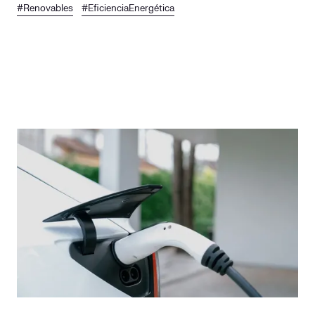
#Renovables
#EficienciaEnergética