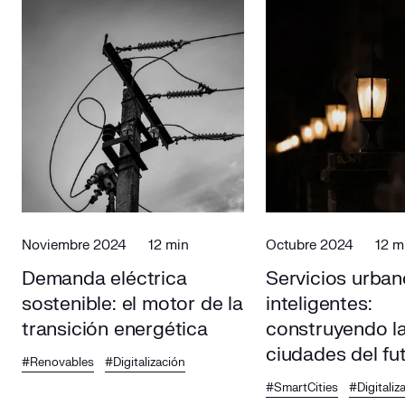
Noviembre 2024
12 min
Octubre 2024
12 m
Demanda eléctrica
Servicios urba
sostenible: el motor de la
inteligentes:
transición energética
construyendo l
ciudades del fu
#Renovables
#Digitalización
#SmartCities
#Digitaliz