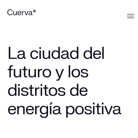
Cuerva
La ciudad del
Qué ofrecemos
Sobre Cuerva
futuro y los
Innovación
Ecosistema
Generación
distritos de
Comunidad
La mirada Cuerva
Distribución
energía positiva
Trabaja en Cuerva
Smart Services
Blog
Prensa
Smart Solutions
Recursos