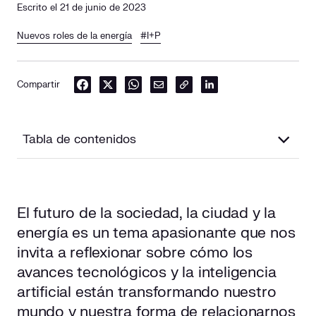
Escrito el 21 de junio de 2023
Nuevos roles de la energía
#I+P
Compartir
Tabla de contenidos
La evolución de los hábitos de consumo
El futuro de la sociedad, la ciudad y la
La ciudad del futuro
energía es un tema apasionante que nos
La energía del futuro
invita a reflexionar sobre cómo los
avances tecnológicos y la inteligencia
Los distritos de energía positiva
artificial están transformando nuestro
mundo y nuestra forma de relacionarnos