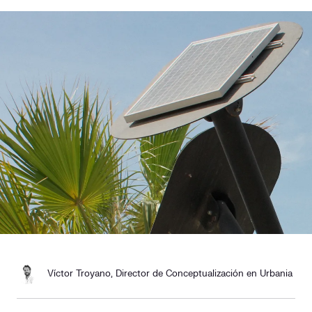
Responsabilidad social
Comercialización
Casos de éxito
Media
Contacto
Víctor Troyano, Director de Conceptualización en Urbania