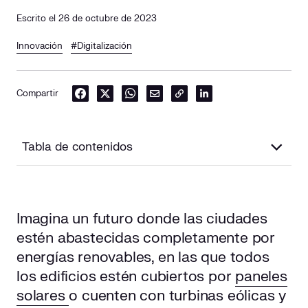
Escrito el 26 de octubre de 2023
Innovación
#Digitalización
Compartir
Tabla de contenidos
Tecnologías robóticas para digitalizar y reducir el
consumo de energía
Imagina un futuro donde las ciudades
estén abastecidas completamente por
Cómo se está utilizando la automatización y la robótica
para mejorar la eficiencia energética
energías renovables, en las que todos
los edificios estén cubiertos por
paneles
El uso en el sector energético
solares
o cuenten con turbinas eólicas y
La robótica en la industria