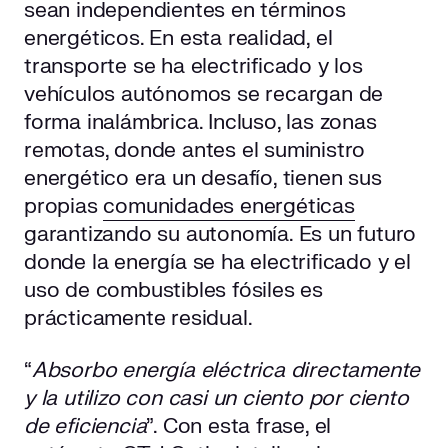
sean independientes en términos
Automatización y robótica en edificios inteligentes
energéticos. En esta realidad, el
transporte se ha electrificado y los
Retos para conseguir la eficiencia energética deseada
vehículos autónomos se recargan de
forma inalámbrica. Incluso, las zonas
Consideraciones éticas
remotas, donde antes el suministro
La robótica, una aliada para un futuro energético
energético era un desafío, tienen sus
eficiente y sostenible
propias
comunidades energéticas
garantizando su autonomía. Es un futuro
donde la energía se ha electrificado y el
uso de combustibles fósiles es
prácticamente residual.
“
Absorbo energía eléctrica directamente
y la utilizo con casi un ciento por ciento
de eficiencia
”. Con esta frase, el