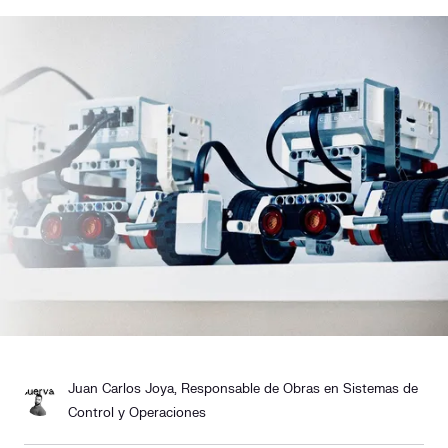
Responsabilidad social
Comercialización
Casos de éxito
Media
Contacto
Juan Carlos Joya, Responsable de Obras en Sistemas de
Control y Operaciones