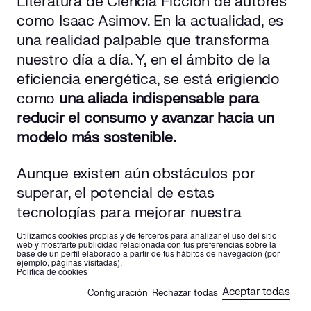
Literatura de Ciencia Ficción de autores
como
Isaac Asimov
. En la actualidad, es
una realidad palpable que transforma
nuestro día a día. Y, en el ámbito de la
eficiencia energética, se está erigiendo
como
una aliada indispensable para
reducir el consumo y avanzar hacia un
modelo más sostenible.
Aunque existen aún obstáculos por
superar, el potencial de estas
tecnologías para mejorar nuestra
relación con la energía y disminuir el
Utilizamos cookies propias y de terceros para analizar el uso del sitio
web y mostrarte publicidad relacionada con tus preferencias sobre la
impacto ambiental es imponente. Si
base de un perfil elaborado a partir de tus hábitos de navegación (por
ejemplo, páginas visitadas).
conseguimos sortear los desafíos de los
es
en
Politica de cookies
que hemos hablado, estas soluciones
Aceptar todas
Configuración
Rechazar todas
🍪
pueden
catapultar la eficiencia