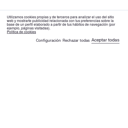
Utilizamos cookies propias y de terceros para analizar el uso del sitio
web y mostrarte publicidad relacionada con tus preferencias sobre la
base de un perfil elaborado a partir de tus hábitos de navegación (por
ejemplo, páginas visitadas).
es
en
Politica de cookies
Aceptar todas
Configuración
Rechazar todas
🍪
Sus artículos