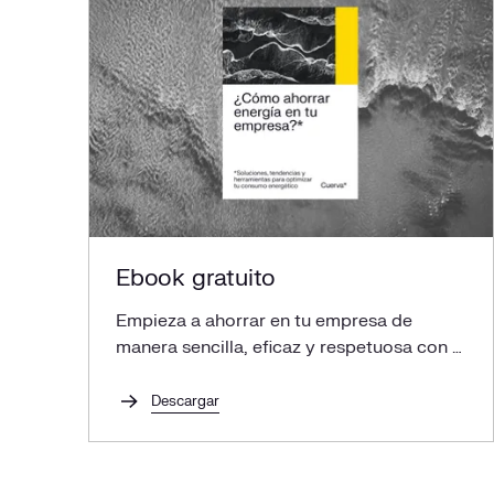
¿Qué hace un seguidor solar?
Tipos de seguidores solares y su impacto en el
rendimiento
Seguidores de 1 Eje
Seguidores de 2 Ejes
Ventajas: ¿vale la pena invertir en seguidores
Ebook gratuito
solares?
Empieza a ahorrar en tu empresa de
manera sencilla, eficaz y respetuosa con el
Colocar seguidores solares en instalaciones
medio ambiente
fotovoltaicas existentes
Descargar
Proceso de incorporación de seguidores solares
Seguidores solares: optimiza tu inversión en