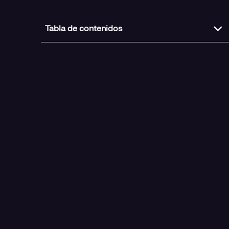
Tabla de contenidos
Mesa redonda: Objetivo 2030, acelerando la
transición hacia un futuro más digital y sostenible
Visión de futuro con Moisés Garrido