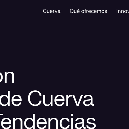
Cuerva
Qué ofrecemos
Inno
ón
de Cuerva
Tendencias