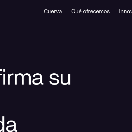
Cuerva
Qué ofrecemos
Inno
firma su
da