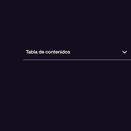
Tabla de contenidos
Un compromiso sostenido con la ciudadanía
Una alianza que mira a futuro