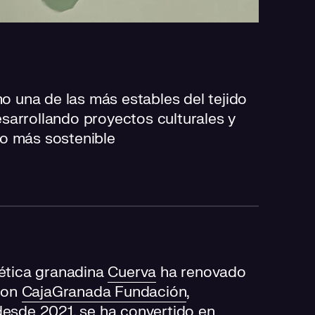
 una de las más estables del tejido
sarrollando proyectos culturales y
io más sostenible
ética granadina
Cuerva
ha renovado
con
CajaGranada Fundación
,
desde 2021, se ha convertido en