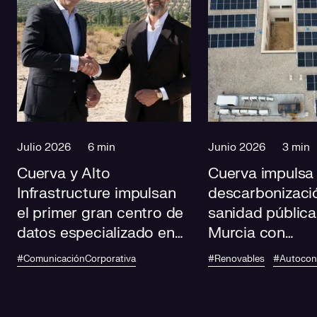
Julio 2026
6 min
Junio 2026
3 min
Cuerva y Alto
Cuerva impulsa 
Infrastructure impulsan
descarbonizació
el primer gran centro de
sanidad pública
datos especializado en
Murcia con
IA de Andalucía
autoconsumo
#ComunicaciónCorporativa
#Renovables
#Autoco
fotovoltaico en
centros de salu