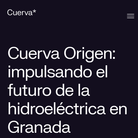
Cuerva
Cuerva Origen:
Qué ofrecemos
Sobre Cuerva
impulsando el
Innovación
Ecosistema
Generación
futuro de la
Comunidad
La mirada Cuerva
Distribución
hidroeléctrica en
Contacto
Trabaja en Cuerva
Smart Services
Blog
Granada
Prensa
Smart Solutions
Recursos