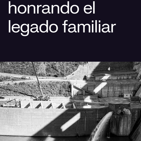
honrando el
Responsabilidad social
Comercialización
Casos de éxito
legado familiar
Media