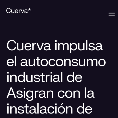
Cuerva
Cuerva impulsa
Qué ofrecemos
Sobre Cuerva
el autoconsumo
Innovación
Ecosistema
Generación
industrial de
Comunidad
La mirada Cuerva
Distribución
Asigran con la
Contacto
Trabaja en Cuerva
Smart Services
Blog
instalación de
Prensa
Smart Solutions
Recursos