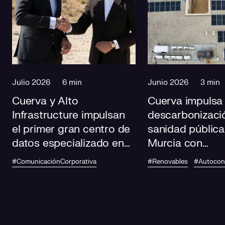
Julio 2026
6 min
Junio 2026
3 min
Cuerva y Alto
Cuerva impulsa 
Infrastructure impulsan
descarbonizació
el primer gran centro de
sanidad pública
datos especializado en
Murcia con
IA de Andalucía
autoconsumo
#ComunicaciónCorporativa
#Renovables
#Autoco
fotovoltaico en
centros de salu