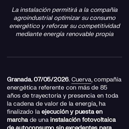
La instalación permitirá a la compañía
Autoconsumo sin excedentes: eficiencia, estabilidad y
agroindustrial optimizar su consumo
competitividad
energético y reforzar su competitividad
Impulso a la sostenibilidad en el sector agroindustrial
mediante energía renovable propia
Cuerva, partner energético en toda la cadena de valor
Granada. 07/05/2026
.
Cuerva
, compañía
energética referente con más de 85
años de trayectoria y presencia en toda
la cadena de valor de la energía, ha
finalizado la
ejecución y puesta en
marcha
de una
instalación fotovoltaica
de autoconsumo sin excedentes para