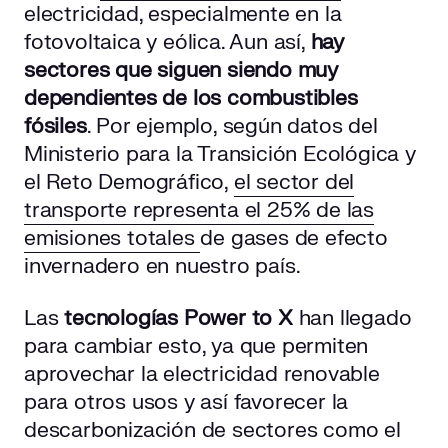
electricidad, especialmente en la
Clasificación de Power to X por el tipo de energía
fotovoltaica y eólica. Aun así,
hay
Clasificación de Power to X según su uso
sectores que siguen siendo muy
dependientes de los combustibles
¿Por qué es necesario el Power to X?
fósiles
. Por ejemplo, según datos del
Ministerio para la Transición Ecológica y
Avances en el ámbito del Power to X
el Reto Demográfico,
el sector del
El futuro es renovable
transporte representa el 25% de las
emisiones totales
de gases de efecto
invernadero en nuestro país.
Las
tecnologías
Power to X
han llegado
para cambiar esto, ya que permiten
aprovechar la electricidad renovable
para otros usos y así favorecer la
descarbonización de sectores como el