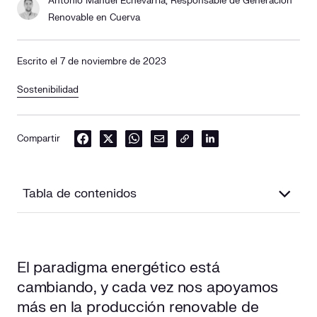
Antonio Manuel Echevarría, Responsable de Generación
Renovable en Cuerva
Escrito el 7 de noviembre de 2023
Sostenibilidad
Compartir
Tabla de contenidos
¿Qué es el Power to X?
El paradigma energético está
¿Cómo funciona la tecnología Power to X?
cambiando, y cada vez nos apoyamos
Cómo se clasifica la tecnología de Power to X
más en
la producción renovable
de