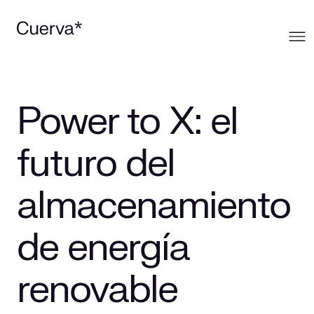
Cuerva
Power to X: el
Qué ofrecemos
Sobre Cuerva
futuro del
Innovación
Ecosistema
Generación
almacenamiento
Comunidad
La mirada Cuerva
Distribución
de energía
Trabaja en Cuerva
Smart Services
Blog
renovable
Prensa
Smart Solutions
Recursos