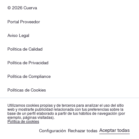
© 2026 Cuerva
Portal Proveedor
Aviso Legal
Política de Calidad
Política de Privacidad
Política de Compliance
Políticas de Cookies
Política Editorial
Utilizamos cookies propias y de terceros para analizar el uso del sitio
web y mostrarte publicidad relacionada con tus preferencias sobre la
base de un perfil elaborado a partir de tus hábitos de navegación (por
ejemplo, páginas visitadas).
Derechos de Protección de Datos
es
en
Politica de cookies
Aceptar todas
Configuración
Rechazar todas
Canal de denuncias
🍪