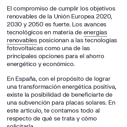
¿Quién puede solicitar las subvenciones?
El compromiso de cumplir los objetivos
renovables de la Unión Europea 2020,
¿Cómo solicitar la subvención?
2030 y 2050 es fuerte. Los avances
tecnológicos en materia de
energías
Subvención para placas solares en la declaración de la
renta
renovables
posicionan a las tecnologías
fotovoltaicas como una de las
principales opciones para el ahorro
energético y económico.
En España, con el propósito de lograr
una transformación energética positiva,
existe la posibilidad de beneficiarte de
una subvención para placas solares. En
este artículo, te contamos todo al
respecto de qué se trata y cómo
solicitarla.