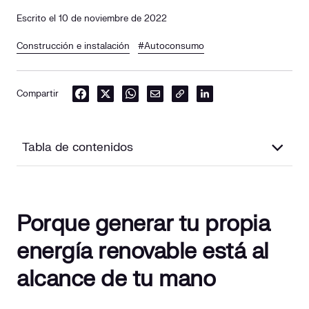
Escrito el 10 de noviembre de 2022
Construcción e instalación
#Autoconsumo
Compartir
Tabla de contenidos
Porque generar tu propia energía renovable está al
alcance de tu mano
Porque generar tu propia
¿De qué se trata la subvención para placas solares en
energía renovable está al
España?
alcance de tu mano
Tipos de subvenciones