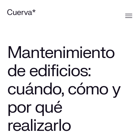
Cuerva
Mantenimiento
Qué ofrecemos
Sobre Cuerva
de edificios:
Innovación
Ecosistema
Generación
cuándo, cómo y
Comunidad
La mirada Cuerva
Distribución
por qué
Trabaja en Cuerva
Smart Services
Blog
realizarlo
Prensa
Smart Solutions
Recursos