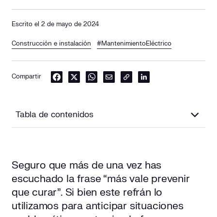
Escrito el 2 de mayo de 2024
Construcción e instalación
#MantenimientoEléctrico
Compartir
Tabla de contenidos
¿Qué es el mantenimiento de edificios?
Seguro que más de una vez has
Tipos de mantenimiento de edificios
escuchado la frase “más vale prevenir
que curar”. Si bien este refrán lo
Mantenimiento rutinario
utilizamos para anticipar situaciones
Mantenimiento preventivo