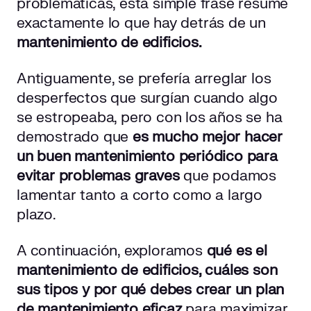
problemáticas, esta simple frase resume
Mantenimiento correctivo
exactamente lo que hay detrás de un
Mantenimiento predictivo
mantenimiento de edificios.
¿Quiénes son los responsables del mantenimiento de
edificios?
Antiguamente, se prefería arreglar los
desperfectos que surgían cuando algo
¿Qué es y por qué crear un plan de mantenimiento de
se estropeaba, pero con los años se ha
edificios?
demostrado que
es mucho mejor hacer
¿Cómo crear un plan de mantenimiento de edificios?
un buen mantenimiento periódico para
evitar problemas graves
que podamos
La importancia de la coordinación interdepartamental en el
lamentar tanto a corto como a largo
plan de mantenimiento de edificios
plazo.
Claves para un correcto mantenimiento de edificios
A continuación, exploramos
qué es el
mantenimiento de edificios, cuáles son
sus tipos y por qué debes crear un plan
de mantenimiento eficaz
para maximizar