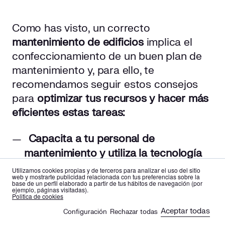
Como has visto, un correcto
mantenimiento de edificios
implica el
confeccionamiento de un buen plan de
mantenimiento y, para ello, te
recomendamos seguir estos consejos
para
optimizar tus recursos y hacer más
eficientes estas tareas:
Capacita a tu personal de
mantenimiento y utiliza la tecnología
adecuada.
Esto evitará accidentes y
Utilizamos cookies propias y de terceros para analizar el uso del sitio
web y mostrarte publicidad relacionada con tus preferencias sobre la
optimizará el trabajo.
base de un perfil elaborado a partir de tus hábitos de navegación (por
ejemplo, páginas visitadas).
es
en
Politica de cookies
Registra detalladamente cada
Aceptar todas
Configuración
Rechazar todas
actividad
. A poder ser, evita que sea
🍪