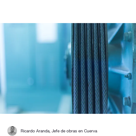
Responsabilidad social
Comercialización
Casos de éxito
Media
Contacto
Ricardo Aranda, Jefe de obras en Cuerva