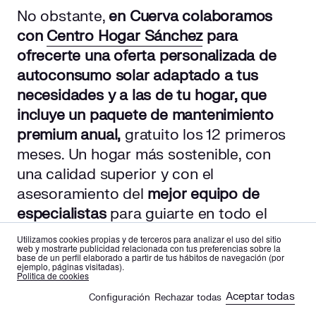
No obstante,
en Cuerva colaboramos
con
Centro Hogar Sánchez
para
ofrecerte una oferta personalizada de
autoconsumo solar adaptado a tus
necesidades y a las de tu hogar, que
incluye un paquete de mantenimiento
premium anual,
gratuito los 12 primeros
meses. Un hogar más sostenible, con
una calidad superior y con el
asesoramiento del
mejor equipo de
especialistas
para guiarte en todo el
proceso. Te acompañamos en todo
Utilizamos cookies propias y de terceros para analizar el uso del sitio
web y mostrarte publicidad relacionada con tus preferencias sobre la
momento, y en el precio de tus
base de un perfil elaborado a partir de tus hábitos de navegación (por
ejemplo, páginas visitadas).
instalaciones fotovoltaicas domésticas,
es
en
Politica de cookies
si así lo deseas, está incluido el servicio
Aceptar todas
Configuración
Rechazar todas
🍪
completo de mantenimiento de placas