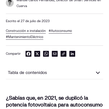
Manuel Carlos Fernández, Director de Smart Services en
Cuerva
Escrito el 27 de julio de 2023
Construcción e instalación
#Autoconsumo
#MantenimientoEléctrico
Compartir
Tabla de contenidos
¿Qué mantenimiento requieren los paneles solares?
¿Sabías que, en 2021, se duplicó la
¿Por qué es importante el mantenimiento de los paneles
potencia fotovoltaica para autoconsumo
solares?