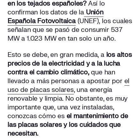
en los tejados españoles?
Así lo
¿Existe alguna normativa para el mantenimiento de
confirman los datos de la
Unión
paneles solares?
Española Fotovoltaica
(UNEF), los cuales
señalan que se pasó de consumir 537
¿Cómo se realiza el mantenimiento de las placas
MW a 1.023 MW en tan solo un año.
solares fotovoltaicas?
Esto se debe, en gran medida, a
los altos
Revisa el resto de elementos
precios de la electricidad y a la lucha
¿Cada cuánto tiempo debe hacerse el mantenimiento
contra el cambio climático,
que han
de placas solares?
llevado a más personas a apostar por
el
uso de placas solares
, una energía
¿Quién se encarga del mantenimiento de los paneles
renovable y limpia. No obstante, es muy
solares?
importante que, una vez instaladas,
¿Cuánto cuesta el mantenimiento de placas solares?
conozcas cómo es
el mantenimiento de
las placas solares y los cuidados que
Otros factores que influyen en el coste del mantenimiento
necesitan.
de los paneles solares