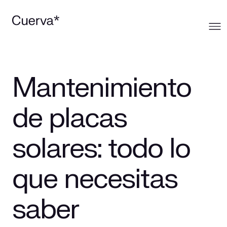
Cuerva
Mantenimiento
Qué ofrecemos
Sobre Cuerva
de placas
Innovación
Ecosistema
Generación
solares: todo lo
Comunidad
La mirada Cuerva
Distribución
que necesitas
Trabaja en Cuerva
Smart Services
Blog
saber
Prensa
Smart Solutions
Recursos