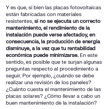
Y es que, si bien las placas fotovoltaicas
Beneficios de un buen mantenimiento de paneles
están fabricadas con materiales
solares fotovoltaicos
resistentes,
si no se ejecuta un correcto
El mantenimiento de las placas solares es más sencillo
mantenimiento, el rendimiento de la
de lo que crees
instalación puede verse afectado
y, en
consecuencia, la producción de energía
disminuye, a la vez que tu rentabilidad
económica puede minimizarse.
En este
sentido, es posible que te surjan algunas
preguntas respecto al procedimiento a
seguir. Por ejemplo, ¿cuándo se debe
realizar una revisión de los paneles?
¿Cuánto cuesta el mantenimiento de las
placas solares? ¿Cómo llevar a cabo un
buen mantenimiento de la instalación?