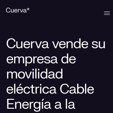
Cuerva
Cuerva vende su
Qué ofrecemos
Sobre Cuerva
empresa de
Innovación
Ecosistema
Generación
movilidad
Comunidad
La mirada Cuerva
Distribución
eléctrica Cable
Contacto
Trabaja en Cuerva
Smart Services
Blog
Energía a la
Prensa
Smart Solutions
Recursos