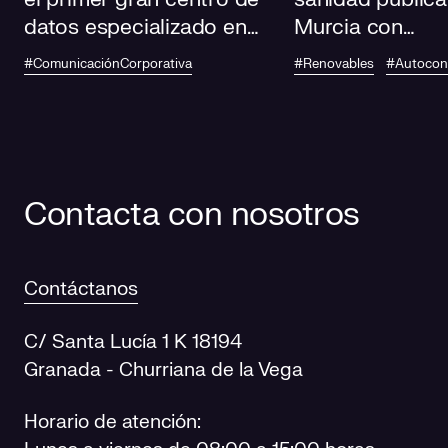
datos especializado en
Murcia con
IA de Andalucía
autoconsumo
#ComunicaciónCorporativa
#Renovables
#Autoco
fotovoltaico en
centros de salu
Contacta con nosotros
Contáctanos
C/ Santa Lucía 1 K 18194
Granada - Churriana de la Vega
Horario de atención: